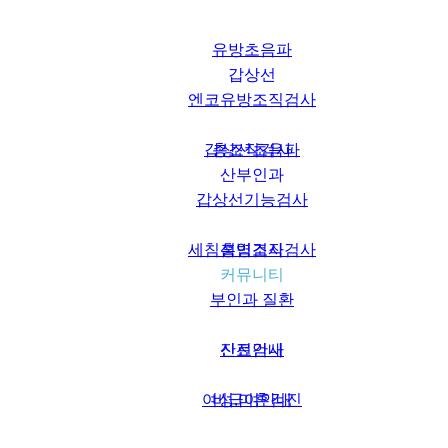
유방초음파
갑상선
엔코유방조직검사
갑상선초음파
총조직검사
산부인과
갑상선기능검사
세침흡입조직검사
성병검사
커뮤니티
부인과 질환
산전검사
진료안내
여성,미혼검진
비급여안내